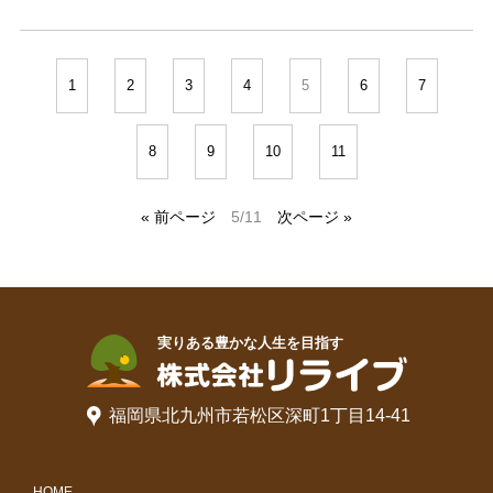
1
2
3
4
5
6
7
8
9
10
11
« 前ページ
5/11
次ページ »
福岡県北九州市若松区深町1丁目14-41
HOME